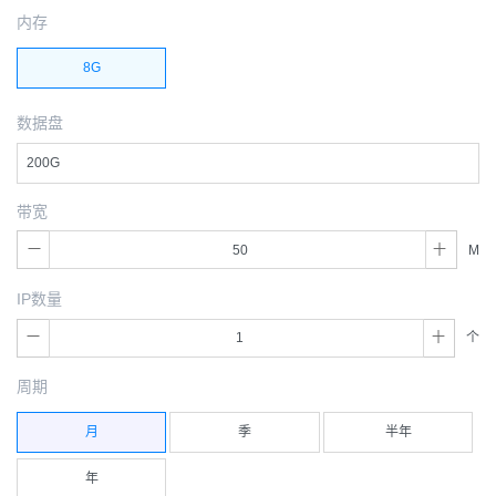
内存
8G
数据盘
200G
带宽
M
IP数量
个
周期
月
季
半年
年