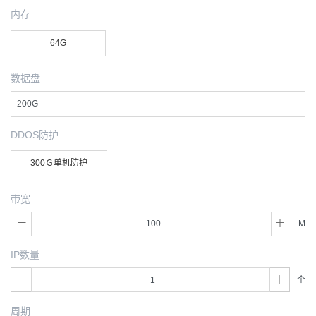
内存
64G
数据盘
200G
DDOS防护
300Ｇ单机防护
带宽
M
IP数量
个
周期